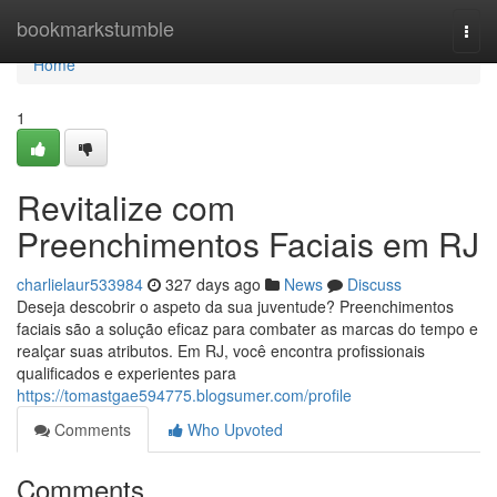
Home
bookmarkstumble
Togg
navi
Home
1
Revitalize com
Preenchimentos Faciais em RJ
charlielaur533984
327 days ago
News
Discuss
Deseja descobrir o aspeto da sua juventude? Preenchimentos
faciais são a solução eficaz para combater as marcas do tempo e
realçar suas atributos. Em RJ, você encontra profissionais
qualificados e experientes para
https://tomastgae594775.blogsumer.com/profile
Comments
Who Upvoted
Comments