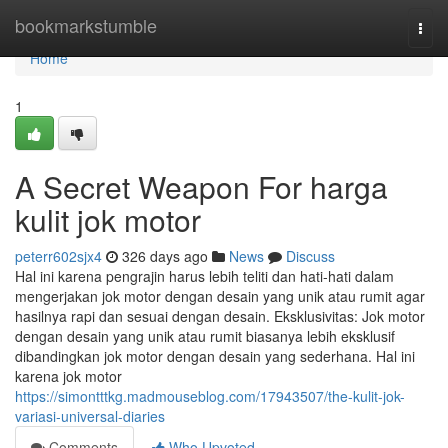
Home
bookmarkstumble
Togg
navi
Home
1
A Secret Weapon For harga
kulit jok motor
peterr602sjx4
326 days ago
News
Discuss
Hal ini karena pengrajin harus lebih teliti dan hati-hati dalam
mengerjakan jok motor dengan desain yang unik atau rumit agar
hasilnya rapi dan sesuai dengan desain. Eksklusivitas: Jok motor
dengan desain yang unik atau rumit biasanya lebih eksklusif
dibandingkan jok motor dengan desain yang sederhana. Hal ini
karena jok motor
https://simontttkg.madmouseblog.com/17943507/the-kulit-jok-
variasi-universal-diaries
Comments
Who Upvoted