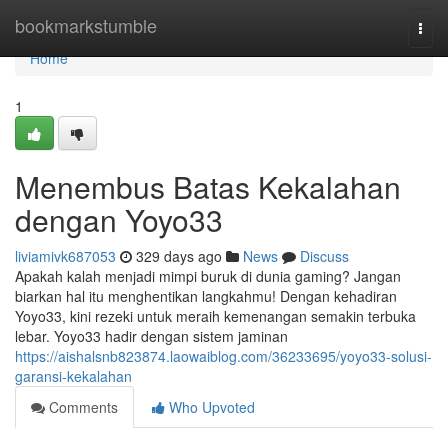
Home
bookmarkstumble
Togg
navi
Home
1
Menembus Batas Kekalahan
dengan Yoyo33
liviamivk687053
329 days ago
News
Discuss
Apakah kalah menjadi mimpi buruk di dunia gaming? Jangan
biarkan hal itu menghentikan langkahmu! Dengan kehadiran
Yoyo33, kini rezeki untuk meraih kemenangan semakin terbuka
lebar. Yoyo33 hadir dengan sistem jaminan
https://aishalsnb823874.laowaiblog.com/36233695/yoyo33-solusi-
garansi-kekalahan
Comments
Who Upvoted