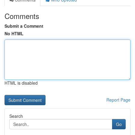
Comments
Submit a Comment
No HTML
HTML is disabled
Report Page
Search
Go