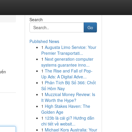
Search
Go
Published News
1
Augusta Limo Service: Your
Premier Transportati...
1
Next generation computer
systems guarantee inno...
1
The Rise and Fall of Pop-
uyến
Up Ads: A Digital Adve...
1
Phân Tích Bộ Số 366: Chốt
Số Hôm Nay
1
Muzzical Money Review: Is
It Worth the Hype?
1
High Stakes Haven: The
Golden Age
1
123b là cái gì? Hướng dẫn
chi tiết về websit...
1
Michael Kors Australia: Your