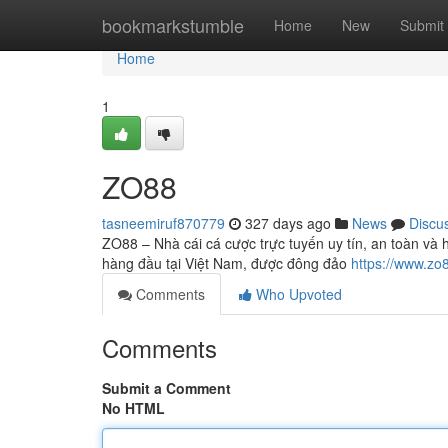
Home
bookmarkstumble
Home
New
Submit
Home
1
ZO88
tasneemiruf870779
327 days ago
News
Discu
ZO88 – Nhà cái cá cược trực tuyến uy tín, an toàn và 
hàng đầu tại Việt Nam, được đông đảo
https://www.zo
Comments
Who Upvoted
Comments
Submit a Comment
No HTML