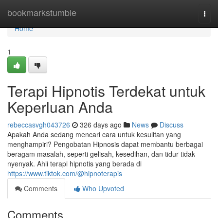
Home
bookmarkstumble
Togg
navi
Home
1
Terapi Hipnotis Terdekat untuk
Keperluan Anda
rebeccasvgh043726
326 days ago
News
Discuss
Apakah Anda sedang mencari cara untuk kesulitan yang
menghampiri? Pengobatan Hipnosis dapat membantu berbagai
beragam masalah, seperti gelisah, kesedihan, dan tidur tidak
nyenyak. Ahli terapi hipnotis yang berada di
https://www.tiktok.com/@hipnoterapis
Comments
Who Upvoted
Comments