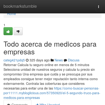
Home
bookmarkstumble
Togg
navi
Home
1
Todo acerca de medicos para
empresas
categ421pdq5
325 days ago
News
Discuss
Retornar Calcula tu seguro online en menos de 5 minutos
Selecciona unidad de nuestros seguros y calcula tu precio sin
compromiso Una empresa que cuida y se preocupa por sus
empleados consigue tener mejor reputación tanto interna como
externamente. Contrata las coberturas que consideres
necesarias para evitar una de las
https://como-buscar-personas-
por11111.mybloglicious.com/57350920/el-5-segundo-truco-para-
medicos-para-empresas
Comments
Who Upvoted