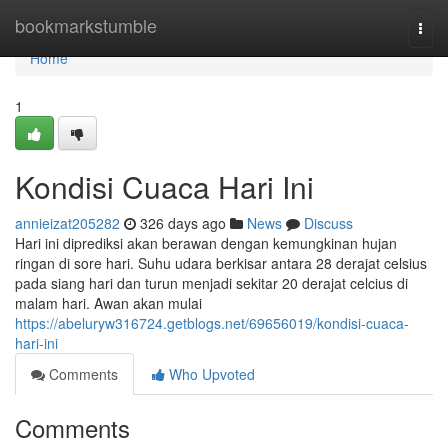
Home
bookmarkstumble
Togg
navi
Home
1
Kondisi Cuaca Hari Ini
annieizat205282
326 days ago
News
Discuss
Hari ini diprediksi akan berawan dengan kemungkinan hujan
ringan di sore hari. Suhu udara berkisar antara 28 derajat celsius
pada siang hari dan turun menjadi sekitar 20 derajat celcius di
malam hari. Awan akan mulai
https://abeluryw316724.getblogs.net/69656019/kondisi-cuaca-
hari-ini
Comments
Who Upvoted
Comments