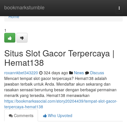
Home
bookmarkstumble
Togg
navi
Home
1
Situs Slot Gacor Terpercaya |
Hemat138
roxannkbet343220
324 days ago
News
Discuss
Mencari tempat slot gacor terpercaya? Hemat138 adalah
jawaban terbaik untuk Anda. Mendaftar akun sekarang dan
rasakan sensasi beruntung besar dengan berbagai permainan
menarik yang tersedia. Hemat138 menawarkan
https://bookmarkssocial.com/story20204439/tempat-slot-gacor-
terpercaya-hemat138
Comments
Who Upvoted