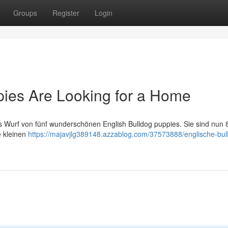
Groups
Register
Login
pies Are Looking for a Home
s Wurf von fünf wunderschönen English Bulldog puppies. Sie sind nun 
e kleinen
https://majavjlg389148.azzablog.com/37573888/englische-bul