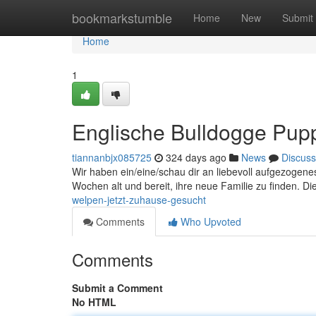
Home
bookmarkstumble
Home
New
Submit
Home
1
Englische Bulldogge Pup
tiannanbjx085725
324 days ago
News
Discuss
Wir haben ein/eine/schau dir an liebevoll aufgezogene
Wochen alt und bereit, ihre neue Familie zu finden. Di
welpen-jetzt-zuhause-gesucht
Comments
Who Upvoted
Comments
Submit a Comment
No HTML