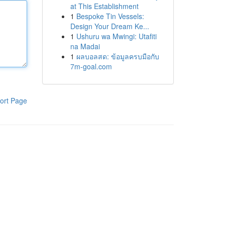
at This Establishment
1
Bespoke Tin Vessels:
Design Your Dream Ke...
1
Ushuru wa Mwingi: Utafiti
na Madai
1
ผลบอลสด: ข้อมูลครบมือกับ
7m-goal.com
ort Page