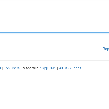
Rep
d
|
Top Users
| Made with
Kliqqi CMS
|
All RSS Feeds