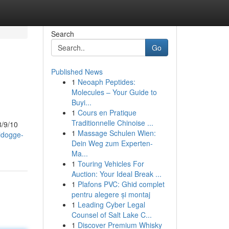
Search
Go
Published News
1
Neoaph Peptides:
Molecules – Your Guide to
Buyi...
1
Cours en Pratique
Traditionnelle Chinoise ...
8/9/10
1
Massage Schulen Wien:
ldogge-
Dein Weg zum Experten-
Ma...
1
Touring Vehicles For
Auction: Your Ideal Break ...
1
Plafons PVC: Ghid complet
pentru alegere și montaj
1
Leading Cyber Legal
Counsel of Salt Lake C...
1
Discover Premium Whisky