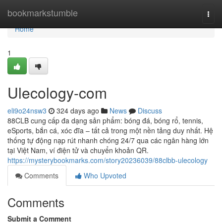
Home
bookmarkstumble
Togg
navi
Home
1
Ulecology-com
eli9o24nsw3
324 days ago
News
Discuss
88CLB cung cấp đa dạng sản phẩm: bóng đá, bóng rổ, tennis,
eSports, bắn cá, xóc đĩa – tất cả trong một nền tảng duy nhất. Hệ
thống tự động nạp rút nhanh chóng 24/7 qua các ngân hàng lớn
tại Việt Nam, ví điện tử và chuyển khoản QR.
https://mysterybookmarks.com/story20236039/88clbb-ulecology
Comments
Who Upvoted
Comments
Submit a Comment