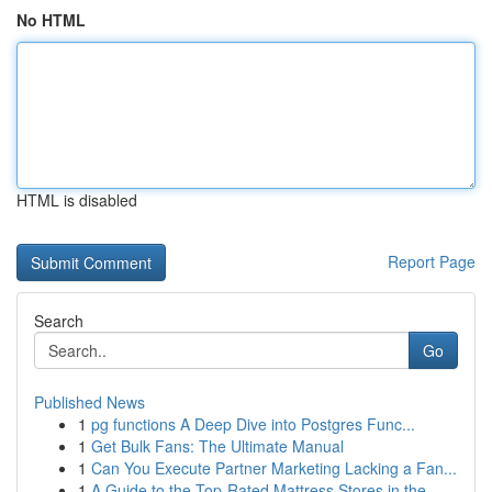
No HTML
HTML is disabled
Report Page
Search
Go
Published News
1
pg functions A Deep Dive into Postgres Func...
1
Get Bulk Fans: The Ultimate Manual
1
Can You Execute Partner Marketing Lacking a Fan...
1
A Guide to the Top-Rated Mattress Stores in the...