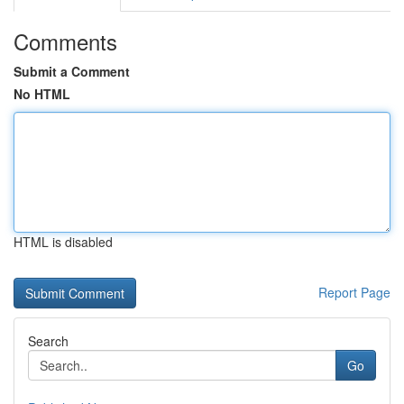
Comments
Submit a Comment
No HTML
HTML is disabled
Report Page
Search
Go