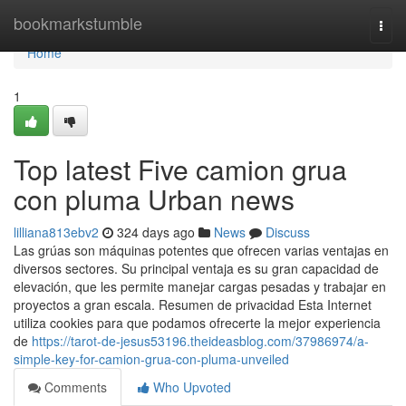
Home
bookmarkstumble
Togg
navi
Home
1
Top latest Five camion grua
con pluma Urban news
lilliana813ebv2
324 days ago
News
Discuss
Las grúas son máquinas potentes que ofrecen varias ventajas en
diversos sectores. Su principal ventaja es su gran capacidad de
elevación, que les permite manejar cargas pesadas y trabajar en
proyectos a gran escala. Resumen de privacidad Esta Internet
utiliza cookies para que podamos ofrecerte la mejor experiencia
de
https://tarot-de-jesus53196.theideasblog.com/37986974/a-
simple-key-for-camion-grua-con-pluma-unveiled
Comments
Who Upvoted