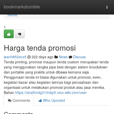
Home
bookmarkstumble
Togg
navi
Home
1
Harga tenda promosi
jeanh852ecx5
322 days ago
News
Discuss
Tenda printing, promosi maupun tenda custom merupakan tenda
yang menggunakan rangka pipa besi dengan sistem knockdown
dan portable yang praktis untuk dibawa kemana saja.
Penggunaan tenda ini biasa digunakan untuk promosi, even,
kegiatan bazar atau kegiatan lainnya bagi perusahaan dan
organisasi untuk melakukan promosi produk atau jasa mereka.
Bahan
https://stratfordg310nbp5.nico-wiki.com/user
Comments
Who Upvoted
Comments