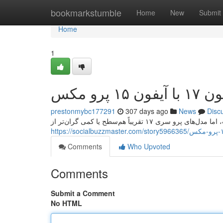
Home
bookmarkstumble
Home
New
Submit
Home
1
پرو مکس
prestonmybc177291
307 days ago
News
Disc
Comments
Who Upvoted
Comments
Submit a Comment
No HTML