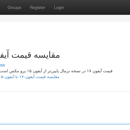
Groups
Register
Login
مقایسه قیمت آیفون ۱۷ با آیفون ۱۵ 
uss
قیمت آیفون ۱۷ در نسخه نرمال پایین‌تر از آیفون ۱۵ پرو مکس است، اما مدل‌های پرو سری ۱۷ تقریباً هم‌سطح یا کمی گران‌تر از
https://socialbuzzmaster.com/story5966365/مقایسه-قیمت-آیفون-۱۷-با-آیفون-۱۵-پرو-مکس