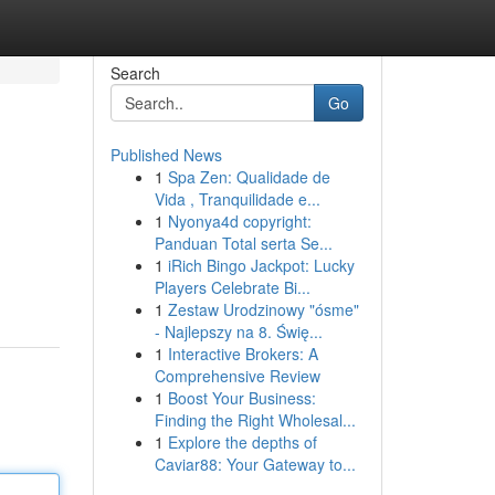
Search
Go
Published News
1
Spa Zen: Qualidade de
Vida , Tranquilidade e...
1
Nyonya4d copyright:
Panduan Total serta Se...
1
iRich Bingo Jackpot: Lucky
Players Celebrate Bi...
1
Zestaw Urodzinowy "ósme"
- Najlepszy na 8. Świę...
1
Interactive Brokers: A
Comprehensive Review
1
Boost Your Business:
Finding the Right Wholesal...
1
Explore the depths of
Caviar88: Your Gateway to...