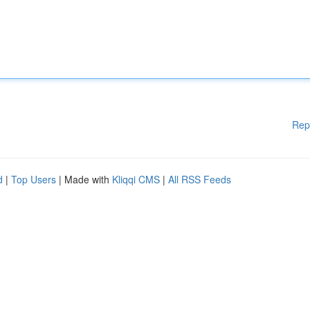
Rep
d
|
Top Users
| Made with
Kliqqi CMS
|
All RSS Feeds