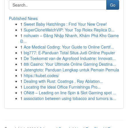
Go
Published News
1
Sweet Baby Hatchlings : Find Your New Crew!
1
SuperCloneWatchVIP: Your Top Rolex Replica D...
1
nohuwin – Đăng Nhập Nhanh, Khám Phá Kho Game
Đ...
1
Ace Medical Coding: Your Guide to Online Certif...
1
big777: E-Panduan Total Situs Judi Online Populer
1
De Toekomst van de Agrofood Industrie: Innovati...
1
88i Casino: Your Ultimate Online Gaming Destina...
1
Jatengtoto: Panduan Lengkap untuk Pemain Pemula
1
https://kubet.codes/
1
Dealing with Rust: Coatings , Ray Ablation...
1
Locating the Ideal Office Furnishings Pro...
1
ON68 – Leading on line Spin & Slot Gaming spot ...
1
association between using tobacco and tumors is...