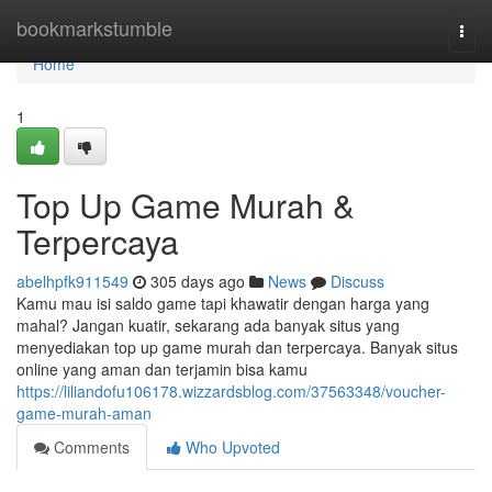
Home
bookmarkstumble
Togg
navi
Home
1
Top Up Game Murah &
Terpercaya
abelhpfk911549
305 days ago
News
Discuss
Kamu mau isi saldo game tapi khawatir dengan harga yang
mahal? Jangan kuatir, sekarang ada banyak situs yang
menyediakan top up game murah dan terpercaya. Banyak situs
online yang aman dan terjamin bisa kamu
https://liliandofu106178.wizzardsblog.com/37563348/voucher-
game-murah-aman
Comments
Who Upvoted