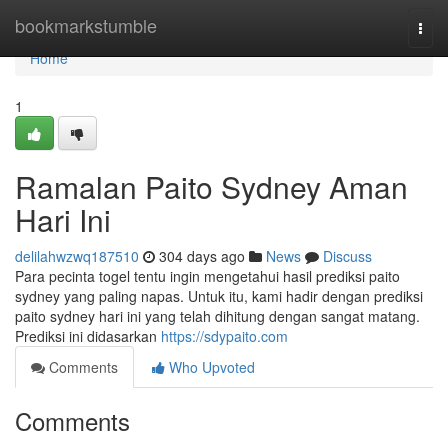
Home
bookmarkstumble
Togg
navi
Home
1
Ramalan Paito Sydney Aman
Hari Ini
delilahwzwq187510
304 days ago
News
Discuss
Para pecinta togel tentu ingin mengetahui hasil prediksi paito
sydney yang paling napas. Untuk itu, kami hadir dengan prediksi
paito sydney hari ini yang telah dihitung dengan sangat matang.
Prediksi ini didasarkan
https://sdypaito.com
Comments
Who Upvoted
Comments