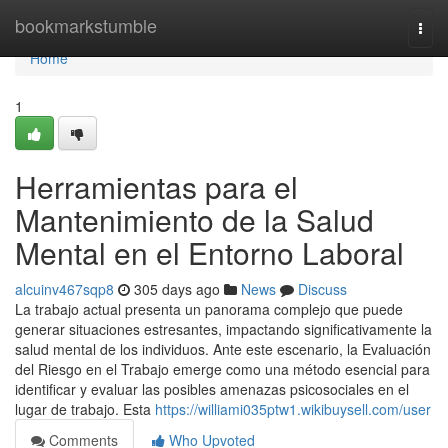
Home
bookmarkstumble
Togg
navi
Home
1
Herramientas para el
Mantenimiento de la Salud
Mental en el Entorno Laboral
alcuinv467sqp8
305 days ago
News
Discuss
La trabajo actual presenta un panorama complejo que puede
generar situaciones estresantes, impactando significativamente la
salud mental de los individuos. Ante este escenario, la Evaluación
del Riesgo en el Trabajo emerge como una método esencial para
identificar y evaluar las posibles amenazas psicosociales en el
lugar de trabajo. Esta
https://williami035ptw1.wikibuysell.com/user
Comments
Who Upvoted