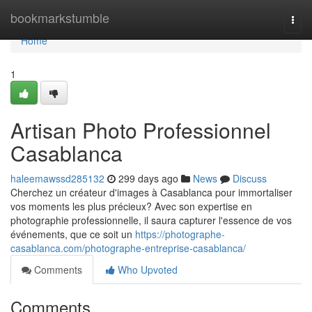
Home
bookmarkstumble
Togg
navi
Home
1
Artisan Photo Professionnel
Casablanca
haleemawssd285132
299 days ago
News
Discuss
Cherchez un créateur d'images à Casablanca pour immortaliser
vos moments les plus précieux? Avec son expertise en
photographie professionnelle, il saura capturer l'essence de vos
événements, que ce soit un
https://photographe-
casablanca.com/photographe-entreprise-casablanca/
Comments
Who Upvoted
Comments