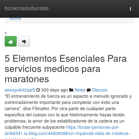
Home
bookmarkstumble
Togg
navi
Home
1
5 Elementos Esenciales Para
servicios medicos para
maratones
aesopo642qal3
300 days ago
News
Discuss
"El entrenamiento de fuerza es un aspecto a menudo ignorado y
extremadamente importante para completar con éxito una
carrera", dice Filmalter. Por otra parte de cualquier parte
específica del cuerpo con la que históricamente hayas tenido
problemas, la amor de los estabilizadores de la cadera es un
culpable frecuente subyacente
https://busar-personas-por-
dni66541.is-blog.com/44608388/un-imparcial-vista-de-medicos-