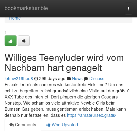
Home
bookmarkstumble
Togg
navi
Home
1
Williges Teenyluder wird vom
Nachbarn hart genagelt
johnw219hou8
299 days ago
News
Discuss
Es existiert nichts cooleres wie kostenfreie Fickfilme? Um das
echt zu begreifen, reicht grundsätzlich eine Visite auf der größ10
XXX Tube des Internet. Dort pimpern die gierigen Cougars
Nonstop. Wie schamlos viele attraktive Newbie Girls beim
Bumsen Gas geben, muss gentleman erlebt haben. Male kann
deshalb nur feststellen, dass es
https://amateursex.gratis/
Comments
Who Upvoted