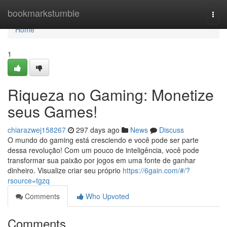
Home
bookmarkstumble
Togg
navi
Home
1
Riqueza no Gaming: Monetize
seus Games!
chiarazwej158267
297 days ago
News
Discuss
O mundo do gaming está cresciendo e você pode ser parte
dessa revolução! Com um pouco de inteligência, você pode
transformar sua paixão por jogos em uma fonte de ganhar
dinheiro. Visualize criar seu próprio
https://6gain.com/#/?
rsource=tgzq
Comments
Who Upvoted
Comments