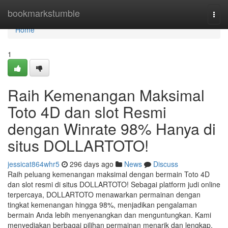
Home
bookmarkstumble
Togg
navi
Home
1
Raih Kemenangan Maksimal
Toto 4D dan slot Resmi
dengan Winrate 98% Hanya di
situs DOLLARTOTO!
jessicat864whr5
296 days ago
News
Discuss
Raih peluang kemenangan maksimal dengan bermain Toto 4D
dan slot resmi di situs DOLLARTOTO! Sebagai platform judi online
terpercaya, DOLLARTOTO menawarkan permainan dengan
tingkat kemenangan hingga 98%, menjadikan pengalaman
bermain Anda lebih menyenangkan dan menguntungkan. Kami
menyediakan berbagai pilihan permainan menarik dan lengkap,