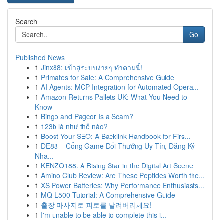
Search
Go
Published News
1
Jinx88: เข้าสู่ระบบง่ายๆ ทำตามนี้!
1
Primates for Sale: A Comprehensive Guide
1
AI Agents: MCP Integration for Automated Opera...
1
Amazon Returns Pallets UK: What You Need to
Know
1
Bingo and Pagcor Is a Scam?
1
123b là như thế nào?
1
Boost Your SEO: A Backlink Handbook for Firs...
1
DE88 – Cổng Game Đổi Thưởng Uy Tín, Đăng Ký
Nha...
1
KENZO188: A Rising Star in the Digital Art Scene
1
Amino Club Review: Are These Peptides Worth the...
1
XS Power Batteries: Why Performance Enthusiasts...
1
MQ-L500 Tutorial: A Comprehensive Guide
1
출장 마사지로 피로를 날려버리세요!
1
I'm unable to be able to complete this i...