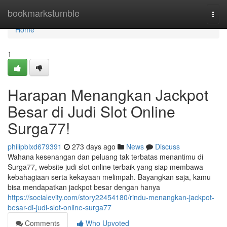
Home
bookmarkstumble
Togg
navi
Home
1
Harapan Menangkan Jackpot
Besar di Judi Slot Online
Surga77!
philipblxd679391
273 days ago
News
Discuss
Wahana kesenangan dan peluang tak terbatas menantimu di
Surga77, website judi slot online terbaik yang siap membawa
kebahagiaan serta kekayaan melimpah. Bayangkan saja, kamu
bisa mendapatkan jackpot besar dengan hanya
https://socialevity.com/story22454180/rindu-menangkan-jackpot-
besar-di-judi-slot-online-surga77
Comments
Who Upvoted