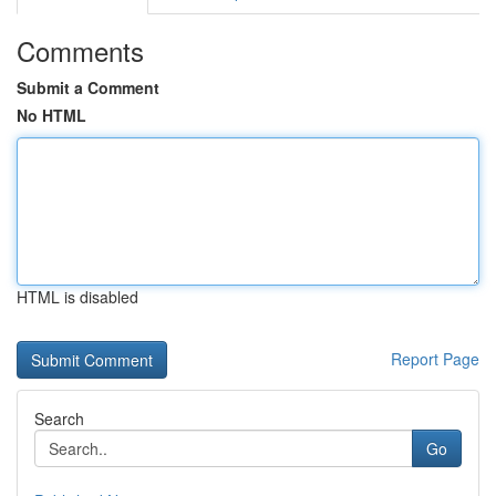
Comments
Submit a Comment
No HTML
HTML is disabled
Report Page
Search
Go