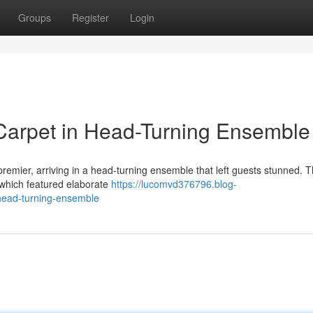
Groups
Register
Login
Carpet in Head-Turning Ensemble
 premier, arriving in a head-turning ensemble that left guests stunned. 
 which featured elaborate
https://lucomvd376796.blog-
head-turning-ensemble