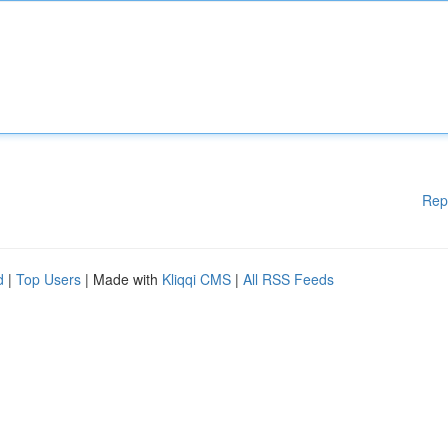
Rep
d
|
Top Users
| Made with
Kliqqi CMS
|
All RSS Feeds