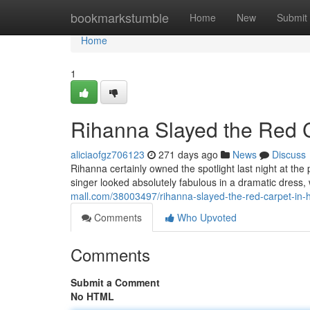
Home
bookmarkstumble
Home
New
Submit
Home
1
Rihanna Slayed the Red 
aliciaofgz706123
271 days ago
News
Discuss
Rihanna certainly owned the spotlight last night at the
singer looked absolutely fabulous in a dramatic dress,
mall.com/38003497/rihanna-slayed-the-red-carpet-in-
Comments
Who Upvoted
Comments
Submit a Comment
No HTML