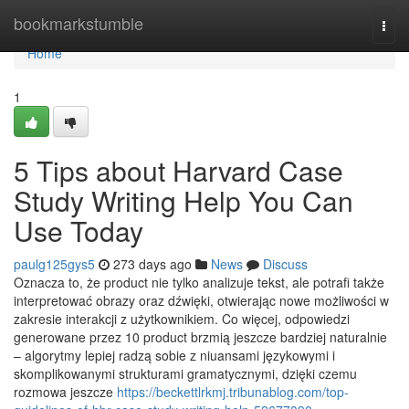
Home
bookmarkstumble
Togg
navi
Home
1
5 Tips about Harvard Case
Study Writing Help You Can
Use Today
paulg125gys5
273 days ago
News
Discuss
Oznacza to, że product nie tylko analizuje tekst, ale potrafi także
interpretować obrazy oraz dźwięki, otwierając nowe możliwości w
zakresie interakcji z użytkownikiem. Co więcej, odpowiedzi
generowane przez 10 product brzmią jeszcze bardziej naturalnie
– algorytmy lepiej radzą sobie z niuansami językowymi i
skomplikowanymi strukturami gramatycznymi, dzięki czemu
rozmowa jeszcze
https://beckettlrkmj.tribunablog.com/top-