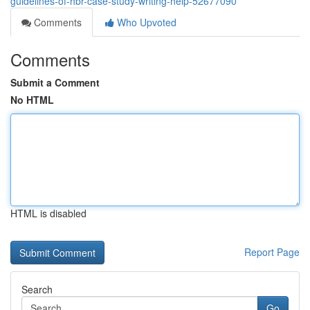
guidelines-of-hbr-case-study-writing-help-52677090
Comments
Who Upvoted
Comments
Submit a Comment
No HTML
HTML is disabled
Report Page
Search
Go