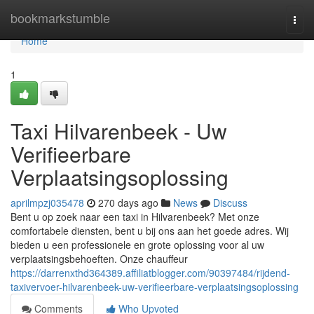
Home
bookmarkstumble
Togg
navi
Home
1
Taxi Hilvarenbeek - Uw
Verifieerbare
Verplaatsingsoplossing
aprilmpzj035478
270 days ago
News
Discuss
Bent u op zoek naar een taxi in Hilvarenbeek? Met onze
comfortabele diensten, bent u bij ons aan het goede adres. Wij
bieden u een professionele en grote oplossing voor al uw
verplaatsingsbehoeften. Onze chauffeur
https://darrenxthd364389.affiliatblogger.com/90397484/rijdend-
taxivervoer-hilvarenbeek-uw-verifieerbare-verplaatsingsoplossing
Comments
Who Upvoted