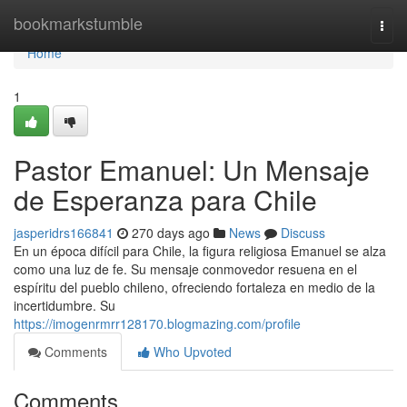
Home
bookmarkstumble
Togg
navi
Home
1
Pastor Emanuel: Un Mensaje
de Esperanza para Chile
jasperidrs166841
270 days ago
News
Discuss
En un época difícil para Chile, la figura religiosa Emanuel se alza
como una luz de fe. Su mensaje conmovedor resuena en el
espíritu del pueblo chileno, ofreciendo fortaleza en medio de la
incertidumbre. Su
https://imogenrmrr128170.blogmazing.com/profile
Comments
Who Upvoted
Comments