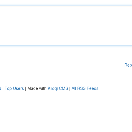
Rep
d
|
Top Users
| Made with
Kliqqi CMS
|
All RSS Feeds