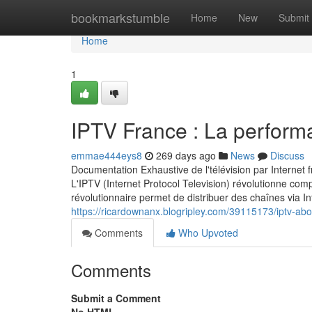
Home
bookmarkstumble
Home
New
Submit
Home
1
IPTV France : La perfor
emmae444eys8
269 days ago
News
Discuss
Documentation Exhaustive de l'télévision par Internet
L'IPTV (Internet Protocol Television) révolutionne com
révolutionnaire permet de distribuer des chaînes via In
https://ricardownanx.blogripley.com/39115173/iptv-a
Comments
Who Upvoted
Comments
Submit a Comment