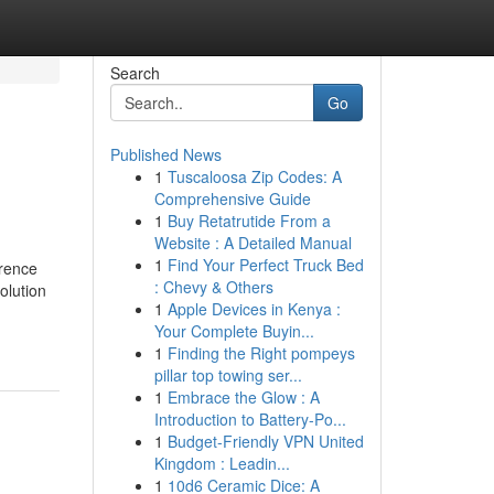
Search
Go
Published News
1
Tuscaloosa Zip Codes: A
Comprehensive Guide
1
Buy Retatrutide From a
Website : A Detailed Manual
1
Find Your Perfect Truck Bed
érence
: Chevy & Others
olution
1
Apple Devices in Kenya :
Your Complete Buyin...
1
Finding the Right pompeys
pillar top towing ser...
1
Embrace the Glow : A
Introduction to Battery-Po...
1
Budget-Friendly VPN United
Kingdom : Leadin...
1
10d6 Ceramic Dice: A