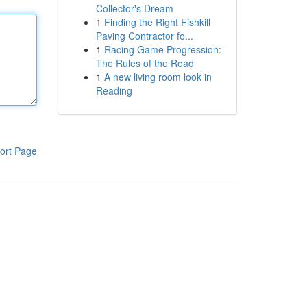
Collector's Dream
1
Finding the Right Fishkill
Paving Contractor fo...
1
Racing Game Progression:
The Rules of the Road
1
A new living room look in
Reading
ort Page