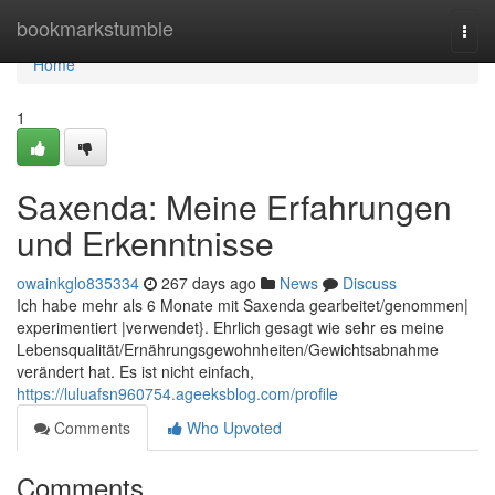
Home
bookmarkstumble
Togg
navi
Home
1
Saxenda: Meine Erfahrungen
und Erkenntnisse
owainkglo835334
267 days ago
News
Discuss
Ich habe mehr als 6 Monate mit Saxenda gearbeitet/genommen|
experimentiert |verwendet}. Ehrlich gesagt wie sehr es meine
Lebensqualität/Ernährungsgewohnheiten/Gewichtsabnahme
verändert hat. Es ist nicht einfach,
https://luluafsn960754.ageeksblog.com/profile
Comments
Who Upvoted
Comments