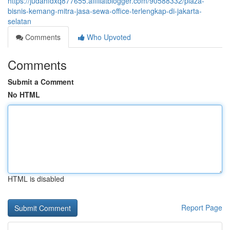
https://judahfdxq877655.affiliatblogger.com/90588332/plaza-
bisnis-kemang-mitra-jasa-sewa-office-terlengkap-di-jakarta-
selatan
Comments
Who Upvoted
Comments
Submit a Comment
No HTML
HTML is disabled
Report Page