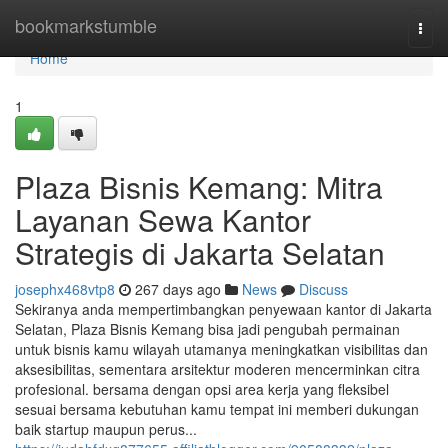
Home
bookmarkstumble
Togg
navi
Home
1
Plaza Bisnis Kemang: Mitra
Layanan Sewa Kantor
Strategis di Jakarta Selatan
josephx468vtp8
267 days ago
News
Discuss
Sekiranya anda mempertimbangkan penyewaan kantor di Jakarta
Selatan, Plaza Bisnis Kemang bisa jadi pengubah permainan
untuk bisnis kamu wilayah utamanya meningkatkan visibilitas dan
aksesibilitas, sementara arsitektur moderen mencerminkan citra
profesional. bersama dengan opsi area kerja yang fleksibel
sesuai bersama kebutuhan kamu tempat ini memberi dukungan
baik startup maupun perus...