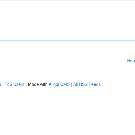
Rep
d
|
Top Users
| Made with
Kliqqi CMS
|
All RSS Feeds