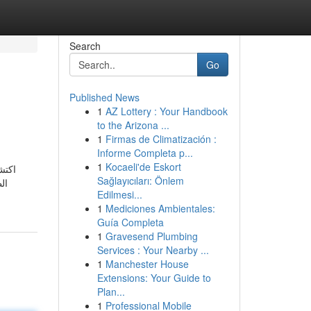
Search
Go
Published News
1
AZ Lottery : Your Handbook
to the Arizona ...
1
Firmas de Climatización :
Informe Completa p...
1
Kocaeli'de Eskort
اكتش
Sağlayıcıları: Önlem
ال
Edilmesi...
1
Mediciones Ambientales:
Guía Completa
1
Gravesend Plumbing
Services : Your Nearby ...
1
Manchester House
Extensions: Your Guide to
Plan...
1
Professional Mobile