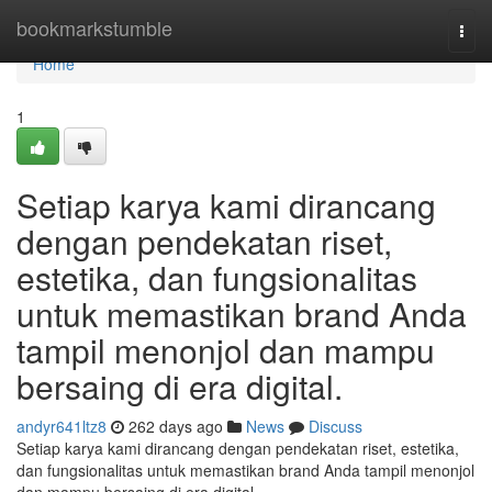
Home
bookmarkstumble
Togg
navi
Home
1
Setiap karya kami dirancang
dengan pendekatan riset,
estetika, dan fungsionalitas
untuk memastikan brand Anda
tampil menonjol dan mampu
bersaing di era digital.
andyr641ltz8
262 days ago
News
Discuss
Setiap karya kami dirancang dengan pendekatan riset, estetika,
dan fungsionalitas untuk memastikan brand Anda tampil menonjol