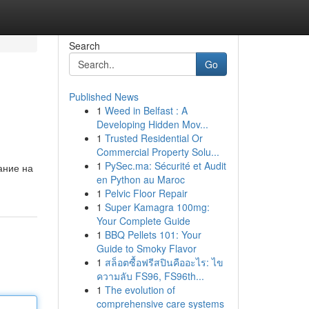
Search
Go
Published News
1
Weed in Belfast : A
Developing Hidden Mov...
1
Trusted Residential Or
Commercial Property Solu...
1
PySec.ma: Sécurité et Audit
ание на
en Python au Maroc
1
Pelvic Floor Repair
1
Super Kamagra 100mg:
Your Complete Guide
1
BBQ Pellets 101: Your
Guide to Smoky Flavor
1
สล็อตซื้อฟรีสปินคืออะไร: ไข
ความลับ FS96, FS96th...
1
The evolution of
comprehensive care systems