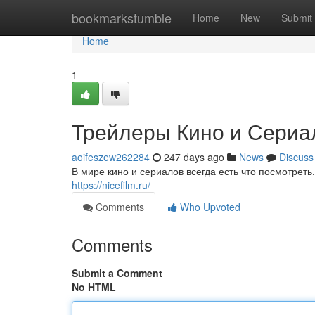
Home
bookmarkstumble
Home
New
Submit
Home
1
Трейлеры Кино и Сериа
aoifeszew262284
247 days ago
News
Discuss
В мире кино и сериалов всегда есть что посмотреть
https://nicefilm.ru/
Comments
Who Upvoted
Comments
Submit a Comment
No HTML