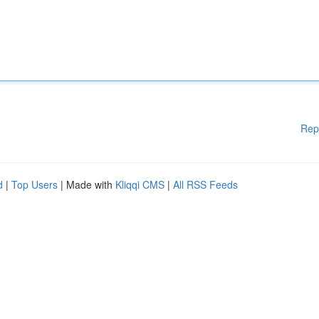
Rep
d
|
Top Users
| Made with
Kliqqi CMS
|
All RSS Feeds