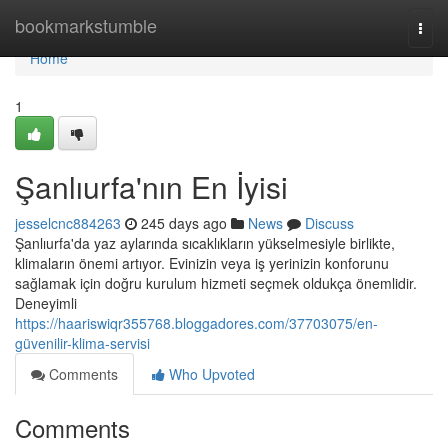
Home
bookmarkstumble
Togg
navi
Home
1
Şanlıurfa'nın En İyisi
jesselcnc884263
245 days ago
News
Discuss
Şanlıurfa'da yaz aylarında sıcaklıkların yükselmesiyle birlikte,
klimaların önemi artıyor. Evinizin veya iş yerinizin konforunu
sağlamak için doğru kurulum hizmeti seçmek oldukça önemlidir.
Deneyimli
https://haariswiqr355768.bloggadores.com/37703075/en-
güvenilir-klima-servisi
Comments
Who Upvoted
Comments