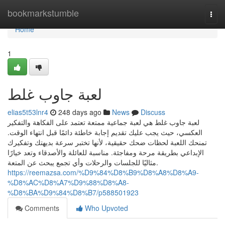
Home
bookmarkstumble
Togg
navi
Home
1
لعبة جاوب غلط
elias5t53lnr4
248 days ago
News
Discuss
لعبة جاوب غلط هي لعبة جماعية ممتعة تعتمد على الفكاهة والتفكير
العكسي، حيث يجب عليك تقديم إجابة خاطئة دائمًا قبل انتهاء الوقت.
تمنحك اللعبة لحظات ضحك حقيقية، لأنها تختبر سرعة بديهتك وتفكيرك
الإبداعي بطريقة مرحة ومفاجئة. مناسبة للعائلة والأصدقاء وتعد خيارًا
مثاليًا للجلسات والرحلات وأي تجمع يبحث عن المتعة.
https://reemazsa.com/%D9%84%D8%B9%D8%A8%D8%A9-
%D8%AC%D8%A7%D9%88%D8%A8-
%D8%BA%D9%84%D8%B7/p588501923
Comments
Who Upvoted