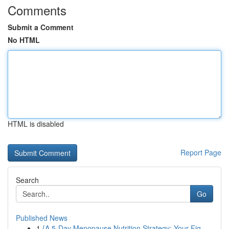
Comments
Submit a Comment
No HTML
HTML is disabled
Report Page
Search
Go
Published News
1
{A 5-Day Menopause Nutrition Strategy: Your Fig...