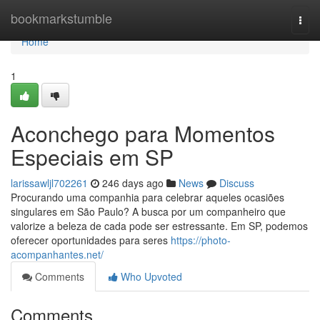
Home
bookmarkstumble
Togg
navi
Home
1
Aconchego para Momentos
Especiais em SP
larissawljl702261
246 days ago
News
Discuss
Procurando uma companhia para celebrar aqueles ocasiões
singulares em São Paulo? A busca por um companheiro que
valorize a beleza de cada pode ser estressante. Em SP, podemos
oferecer oportunidades para seres
https://photo-
acompanhantes.net/
Comments
Who Upvoted
Comments