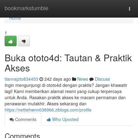
Home
bookmarkstumble
Togg
navi
Home
1
Buka ototo4d: Tautan & Praktik
Akses
tiannajzto834453
242 days ago
News
Discuss
Ingin mengunjungi di ototo4d dengan praktis? Jangan khawatir
lagi! Kami memberikan alamat resmi yang cukup terpercaya
untuk Anda. Rasakan praktik akses ke macam permainan dan
penawaran mutakhir. Akses sekarang dan
https://nettiehwnn038966.ziblogs.com/profile
Comments
Who Upvoted
Comments