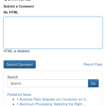
Submit a Comment
No HTML
HTML is disabled
Report Page
Search
Go
Published News
1
Arriendo Plato Volquete con Conductor en S...
1
Aluminum Processing: Selecting the Right ...