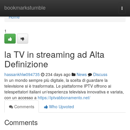
Home
bookmarkstumble
Togg
navi
Home
1
la TV in streaming ad Alta
Definizione
hassankhlw094735
234 days ago
News
Discuss
In un mondo sempre più digitale, la scelta di guardare la
televisione si è trasformata. Le piattaforme IPTV offrono ai
telespettatori italiani un'esperienza televisiva innovativa e variata,
con un accesso a
https://iptvabbonamento.net/
Comments
Who Upvoted
Comments