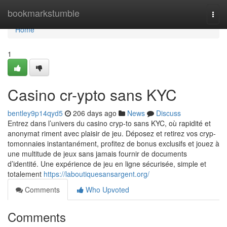
Home
bookmarkstumble
Togg
navi
Home
1
Casino cr-ypto sans KYC
bentley9p14qyd5
206 days ago
News
Discuss
Entrez dans l’univers du casino cryp-to sans KYC, où rapidité et
anonymat riment avec plaisir de jeu. Déposez et retirez vos cryp-
tomonnaies instantanément, profitez de bonus exclusifs et jouez à
une multitude de jeux sans jamais fournir de documents
d’identité. Une expérience de jeu en ligne sécurisée, simple et
totalement
https://laboutiquesansargent.org/
Comments
Who Upvoted
Comments