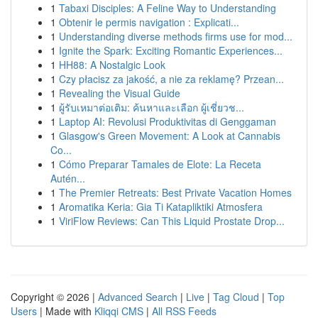
1
Tabaxi Disciples: A Feline Way to Understanding
1
Obtenir le permis navigation : Explicati...
1
Understanding diverse methods firms use for mod...
1
Ignite the Spark: Exciting Romantic Experiences...
1
HH88: A Nostalgic Look
1
Czy płacisz za jakość, a nie za reklamę? Przean...
1
Revealing the Visual Guide
1
ผู้รับเหมาต่อเติม: ค้นหาและเลือก ผู้เชี่ยวช...
1
Laptop AI: Revolusi Produktivitas di Genggaman
1
Glasgow's Green Movement: A Look at Cannabis
Co...
1
Cómo Preparar Tamales de Elote: La Receta
Autén...
1
The Premier Retreats: Best Private Vacation Homes
1
Aromatika Keria: Gia Ti Katapliktiki Atmosfera
1
ViriFlow Reviews: Can This Liquid Prostate Drop...
Copyright © 2026 |
Advanced Search
|
Live
|
Tag Cloud
|
Top
Users
| Made with
Kliqqi CMS
|
All RSS Feeds