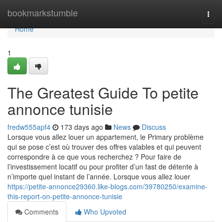
Home
bookmarkstumble
Togg
navi
Home
1
The Greatest Guide To petite
annonce tunisie
fredw555apf4
173 days ago
News
Discuss
Lorsque vous allez louer un appartement, le Primary problème
qui se pose c’est où trouver des offres valables et qui peuvent
correspondre à ce que vous recherchez ? Pour faire de
l’investissement locatif ou pour profiter d’un fast de détente à
n’importe quel instant de l’année. Lorsque vous allez louer
https://petite-annonce29360.like-blogs.com/39780250/examine-
this-report-on-petite-annonce-tunisie
Comments
Who Upvoted