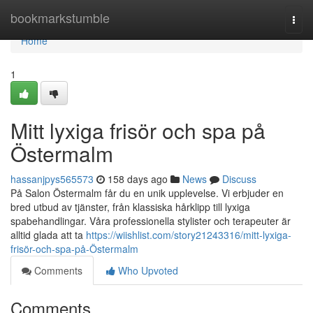
Home
bookmarkstumble
Togg
navi
Home
1
Mitt lyxiga frisör och spa på
Östermalm
hassanjpys565573
158 days ago
News
Discuss
På Salon Östermalm får du en unik upplevelse. Vi erbjuder en
bred utbud av tjänster, från klassiska hårklipp till lyxiga
spabehandlingar. Våra professionella stylister och terapeuter är
alltid glada att ta
https://wiishlist.com/story21243316/mitt-lyxiga-
frisör-och-spa-på-Östermalm
Comments
Who Upvoted
Comments