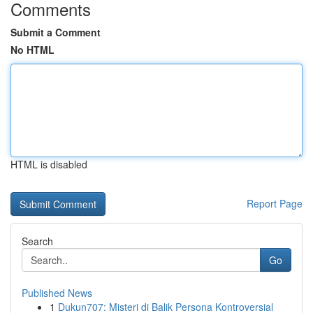
Comments
Submit a Comment
No HTML
HTML is disabled
Report Page
Search
Go
Published News
1
Dukun707: Misteri di Balik Persona Kontroversial