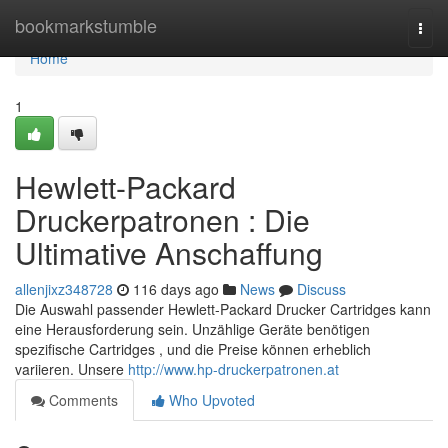
Home
bookmarkstumble
Togg
navi
Home
1
Hewlett-Packard
Druckerpatronen : Die
Ultimative Anschaffung
allenjixz348728
116 days ago
News
Discuss
Die Auswahl passender Hewlett-Packard Drucker Cartridges kann
eine Herausforderung sein. Unzählige Geräte benötigen
spezifische Cartridges , und die Preise können erheblich
variieren. Unsere
http://www.hp-druckerpatronen.at
Comments
Who Upvoted