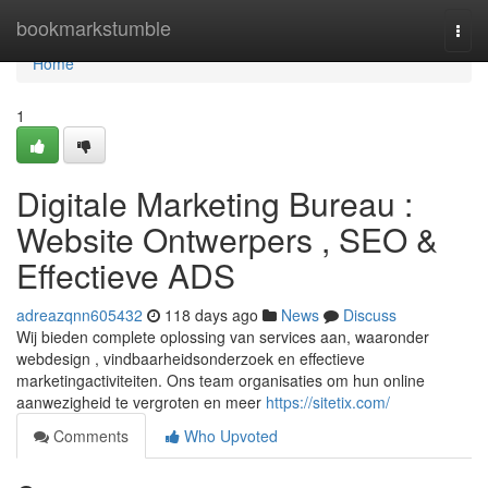
Home
bookmarkstumble
Togg
navi
Home
1
Digitale Marketing Bureau :
Website Ontwerpers , SEO &
Effectieve ADS
adreazqnn605432
118 days ago
News
Discuss
Wij bieden complete oplossing van services aan, waaronder
webdesign , vindbaarheidsonderzoek en effectieve
marketingactiviteiten. Ons team organisaties om hun online
aanwezigheid te vergroten en meer
https://sitetix.com/
Comments
Who Upvoted