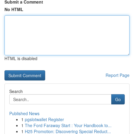
Submit a Comment
No HTML
HTML is disabled
Report Page
Search
Go
Published News
1
pgslotwallet Register
1
The Ford Faraway Start : Your Handbook to...
1
H25 Promotion: Discovering Special Reduct...