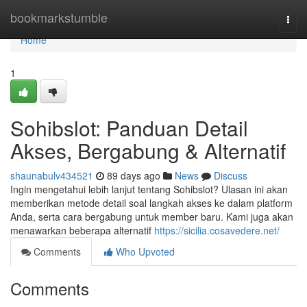
Home
bookmarkstumble
Togg
navi
Home
1
Sohibslot: Panduan Detail
Akses, Bergabung & Alternatif
shaunabulv434521
89 days ago
News
Discuss
Ingin mengetahui lebih lanjut tentang Sohibslot? Ulasan ini akan
memberikan metode detail soal langkah akses ke dalam platform
Anda, serta cara bergabung untuk member baru. Kami juga akan
menawarkan beberapa alternatif
https://sicilia.cosavedere.net/
Comments
Who Upvoted
Comments