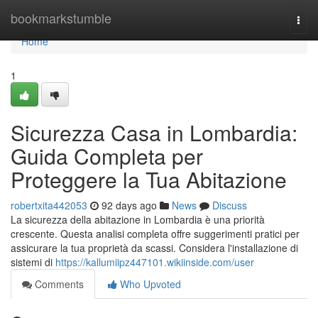
Home
bookmarkstumble
Togg
navi
Home
1
Sicurezza Casa in Lombardia:
Guida Completa per
Proteggere la Tua Abitazione
robertxita442053
92 days ago
News
Discuss
La sicurezza della abitazione in Lombardia è una priorità
crescente. Questa analisi completa offre suggerimenti pratici per
assicurare la tua proprietà da scassi. Considera l'installazione di
sistemi di
https://kallumiipz447101.wikiinside.com/user
Comments
Who Upvoted