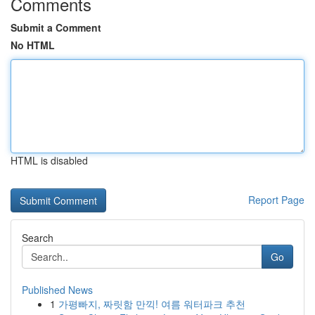
Comments
Submit a Comment
No HTML
HTML is disabled
Report Page
Search
Go
Published News
1
가평빠지, 짜릿함 만끽! 여름 워터파크 추천