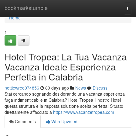
Home
bookmarkstumble
Togg
navi
Home
1
Hotel Tropea: La Tua Vacanza
Vacanza Ideale Esperienza
Perfetta in Calabria
nettiewreo074856
89 days ago
News
Discuss
Stai cercando sognando desiderando una vacanza esperienza
fuga indimenticabile in Calabria? Hotel Tropea il nostro Hotel
questa struttura è la risposta soluzione scelta perfetta! Situato
direttamente affacciato a
https://www.vacanzetropea.com
Comments
Who Upvoted