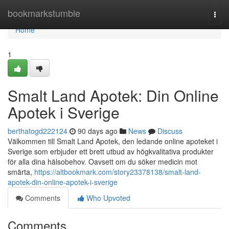
Home
bookmarkstumble
Togg
navi
Home
1
Smalt Land Apotek: Din Online
Apotek i Sverige
berthatogd222124
90 days ago
News
Discuss
Välkommen till Smalt Land Apotek, den ledande online apoteket i
Sverige som erbjuder ett brett utbud av högkvalitativa produkter
för alla dina hälsobehov. Oavsett om du söker medicin mot
smärta,
https://altbookmark.com/story23378138/smalt-land-
apotek-din-online-apotek-i-sverige
Comments
Who Upvoted
Comments